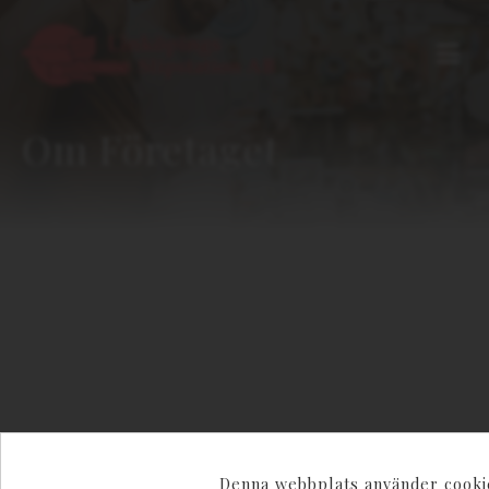
Om Företaget
OM FÖRETAGET
Bra priser och service sedan 1985
Företaget där hög kvalitet och kundservice
står i fokus
Linköpings Slipstation grundades år 1985 och huserade då i det
Denna webbplats använder cooki
gamla sockerbruket. 2002 började nuvarande VD Niclas på