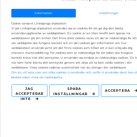
företaget. Från år 2005 drev han det tillsammans med dåvarande
ägaren Sebastian. I oktober 2020 tog Niclas över verksamheten
Information
Inställningar
och företaget har idag sju anställda. Vi har en stor kunskap inom
vårt arbetsområde och utför arbeten åt livsmedelsindustrin,
Cookie consent Linköpings slipstation
Vi på Linköpings slipstation använder oss av cookies för att ge dig den bästa
träindustrin, pappersindustrin och grafiska industrier. Här åtar vi
användarupplevelse av webbplatsen. En cookie är en liten textfil som sparas via
oss uppdrag som bland annat knivslipning, planslipning och
webbläsaren på din enhet. Det finns olika cookies varav en del är nödvändiga för att
tillverkning av cirkelknivar. Vårt mål är att alltid kunna erbjuda en
vår webbplats ska fungera korrekt och en del cookies ger information om hur
hög kundservice med korta leveranstider och fördelaktiga priser.
webbplatsen används samt att det finns cookies som tillser att vi kan erbjuda dig
relevant marknadsföring. För cookies som är nödvändiga för att sidan ska fungera
Det innebär även att vi ger tips och råd till våra kunder om vilka
korrekt krävs inte ditt samtycke, vi använder oss endast av nödvändiga cookies. Du 
som är de bästa valen när det gäller klingor och knivar. Allt för att
när som helst återta ditt samtycke genom att välja att ta bort valda cookies i din
det ska gynna deras verksamhet.
webbläsare. Vissa cookies raderas automatiskt när du stänger din webbläsare.
Om du vill veta mer om vilka cookies vi använder och varför vi använder dem kan 
Varmt välkommen att kontakta oss redan idag!
besöka sidan med vår cookiepolicy.
KONTAKTA OSS
JAG
SPARA
ACCEPTERA
ACCEPTERAR
INSTÄLLNINGAR
INTE